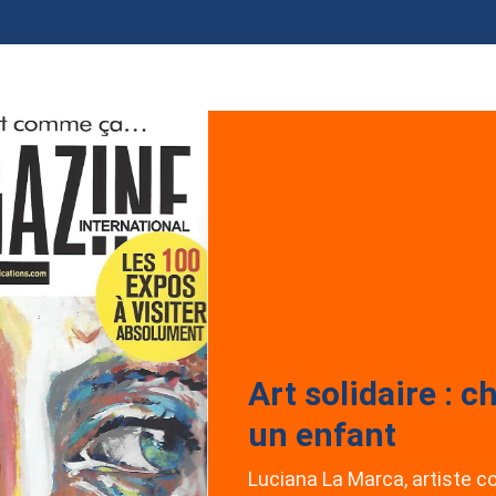
Art solidaire : 
un enfant
Luciana La Marca, artiste c