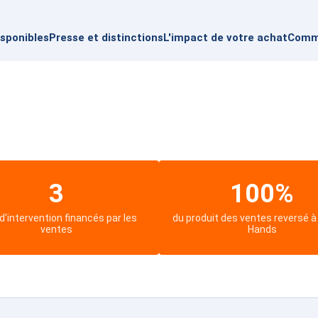
sponibles
Presse et distinctions
L'impact de votre achat
Comme
3
100%
d'intervention financés par les
du produit des ventes reversé à
ventes
Hands