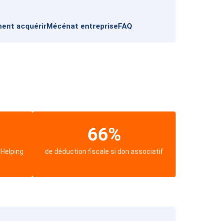
nt acquérir
Mécénat entreprise
FAQ
66%
 Helping
de déduction fiscale si don associatif