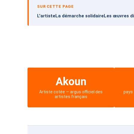
SUR CETTE PAGE
L'artiste
La démarche solidaire
Les œuvres di
Akoun
Artiste cotée — argus officiel des
pays 
artistes français