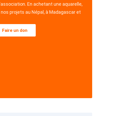
'association. En achetant une aquarelle,
nos projets au Népal, à Madagascar et
Faire un don