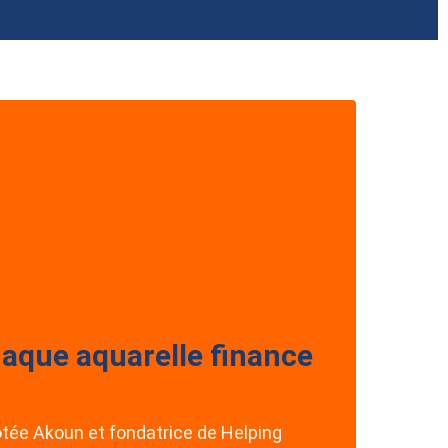
chaque aquarelle finance
otée Akoun et fondatrice de Helping