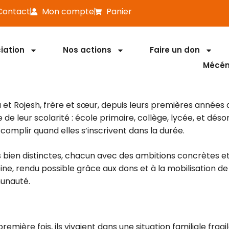
Contact
Mon compte
Panier
iation
Nos actions
Faire un don
Mécéna
 Rojesh, frère et sœur, depuis leurs premières années d
 de leur scolarité : école primaire, collège, lycée, et dés
complir quand elles s’inscrivent dans la durée.
es bien distinctes, chacun avec des ambitions concrètes e
, rendu possible grâce aux dons et à la mobilisation de
munauté.
mière fois, ils vivaient dans une situation familiale fragi