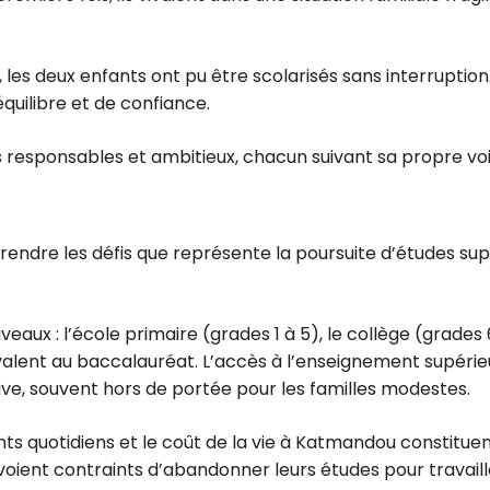
, les deux enfants ont pu être scolarisés sans interruptio
quilibre et de confiance.
s responsables et ambitieux, chacun suivant sa propre voi
mprendre les défis que représente la poursuite d’études sup
veaux : l’école primaire (grades 1 à 5), le collège (grades
ivalent au baccalauréat. L’accès à l’enseignement supérieu
ve, souvent hors de portée pour les familles modestes.
ents quotidiens et le coût de la vie à Katmandou constitue
ient contraints d’abandonner leurs études pour travailler