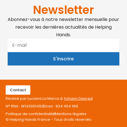
Newsletter
Abonnez-vous à notre newsletter mensuelle pour
recevoir les dernières actualités de Helping
Hands.
S'inscrire
Contact
Réalisé par Luciana La Marca &
Yohann Deprez
N° RNA : W143001492
Siren : 934 454 190
Politique de confidentialité
Mentions légales
© Helping Hands France - Tous droits réservés.