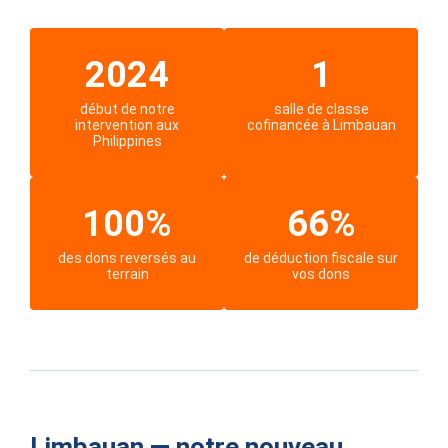
2024
1
début de notre
salle de classe
intervention aux
cofinancée à Limbauan
Philippines
100%
66%
des dons reversés au
de déduction fiscale sur
terrain
vos dons
Limbauan — notre nouveau