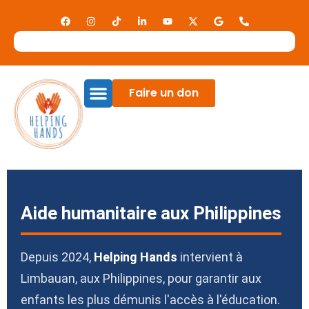
Contact
Mon compte
Panier
Faire un don
Une association née d’un séisme
Aide humanitaire aux Philippines
Depuis 2024,
Helping Hands
intervient à
Limbauan, aux Philippines, pour garantir aux
enfants les plus démunis l'accès à l'éducation.